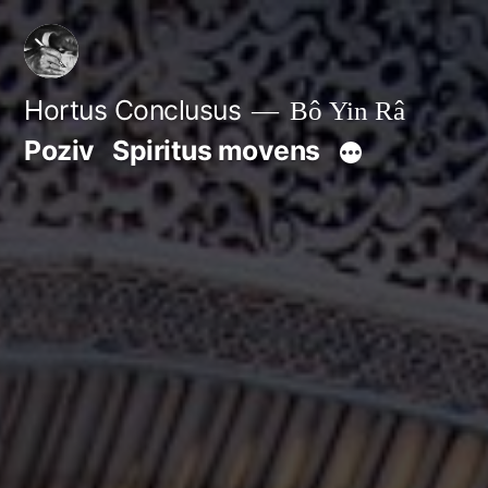
Skip
to
content
Hortus Conclusus
Bô Yin Râ
Poziv
Spiritus movens