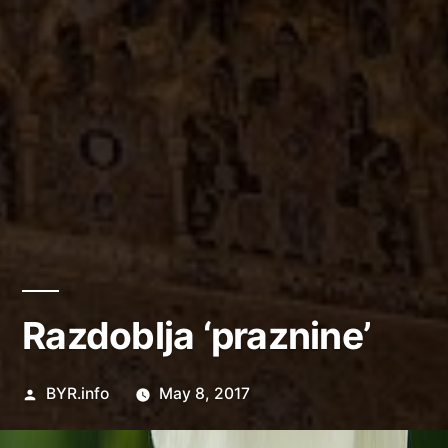
Razdoblja ‘praznine’
Posted
BYR.info
May 8, 2017
by