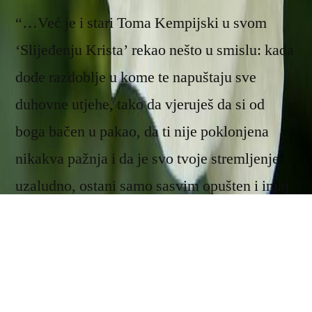
“…Već je i stari Toma Kempijski u svom
‘Slijeđenju Krista’ rekao nešto u smislu: kada
dođe razdoblje u kome te napuštaju sve
duhovne utjehe, tako da vjeruješ da si od
boga bačen u pakao, da ti nije poklonjena
nikakva pažnja i da je svo tvoje stremljenje
uzaludno, ostani samo sasvim opušten i imaj
povjerenja, moli kako možeš, iako ništa pri
tome ne osjećaš, osim svoje nevolje, i budi
siguran da ćeš jednog dana opet primiti svoju
nebesku utjehu. On je u skladu sa svojom