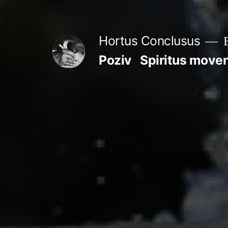
Skip
to
Hortus Conclusus
B
content
Poziv
Spiritus move