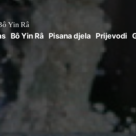
ô Yin Râ
ns
Bô Yin Râ
Pisana djela
Prijevodi
G