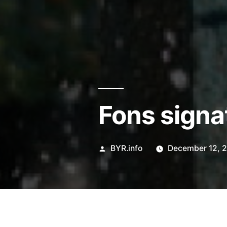
Fons signa
Posted
BYR.info
December 12, 
by