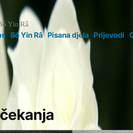
ô Yin Râ
ns
Bô Yin Râ
Pisana djela
Prijevodi
G
 čekanja