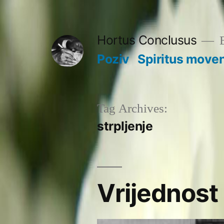
Skip
to
Hortus Conclusus
B
content
Poziv
Spiritus move
Tag Archives:
strpljenje
Vrijednost