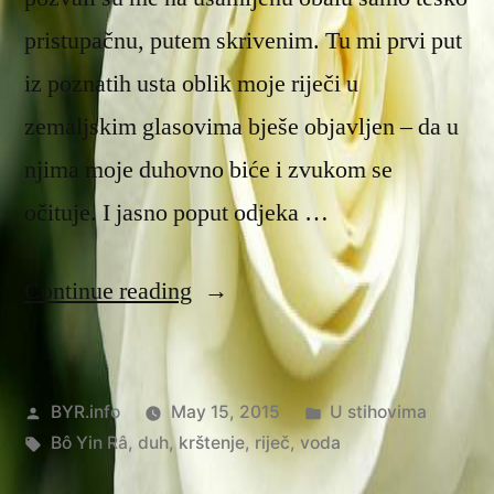
pristupačnu, putem skrivenim. Tu mi prvi put
iz poznatih usta oblik moje riječi u
zemaljskim glasovima bješe objavljen – da u
njima moje duhovno biće i zvukom se
očituje. I jasno poput odjeka …
“Duhovno
Continue reading
krštenje”
Posted
Posted
BYR.info
May 15, 2015
U stihovima
by
Tags:
in
Bô Yin Râ
,
duh
,
krštenje
,
riječ
,
voda