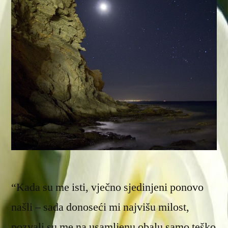
“Kada su me isti, vječno sjedinjeni ponovo
našli – sada donoseći mi najvišu milost,
pozvali su me na usamljenu obalu samo teško