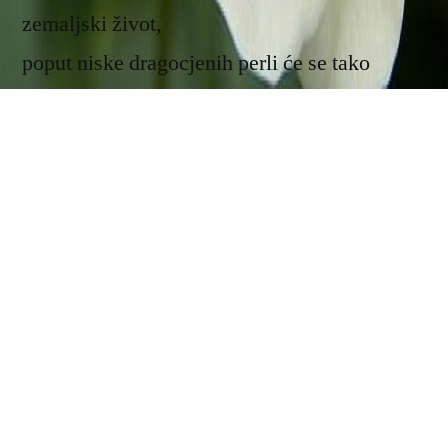
zemaljski život,
poput niske dragocjenih perli će se tako
nanizati jedni do drugih,
dok se čovjek jednom ne nađe u životu
vječnosti,
u stalnom trenutku, koji u sebi sadrži vječni
doživljaj –
u dragulju lotosovog cvijeta s tisuću latica.
‘OM MANI PADME HUM!’“
Bô Yin Râ