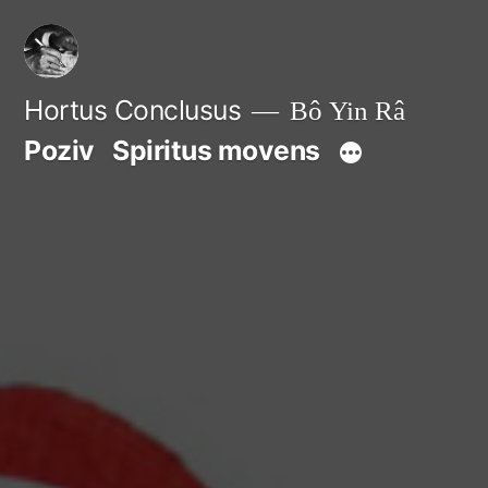
Skip
to
content
Hortus Conclusus
Bô Yin Râ
Poziv
Spiritus movens