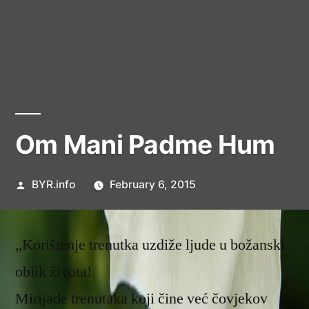
Om Mani Padme Hum
Posted
BYR.info
February 6, 2015
by
„Korištenje trenutka uzdiže ljude u božanski
oblik života!
Mirijade trenutaka koji čine već čovjekov