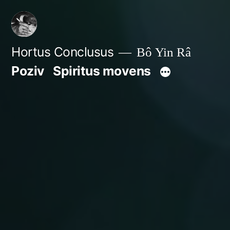
Skip
to
content
Hortus Conclusus
Bô Yin Râ
Poziv
Spiritus movens