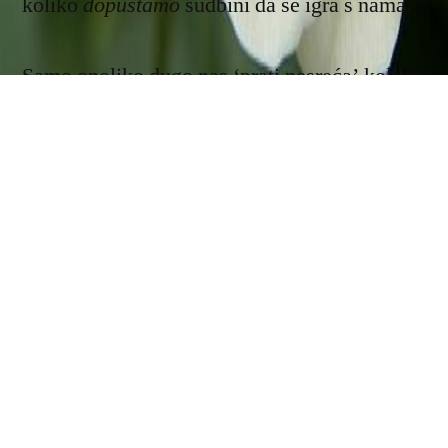
koliko
dopuštamo
sudbini da se igra s nama.
Samo onoliko dugo nas ‘prati nesreća’ koliko
trčimo pred
nesrećom, da bismo joj pobjegli.
Toliko dugo smo ‘razbaštinjenici sreće’ dok
god ne želimo preuzeti
odgovornost
da na
ovoj zemlji
uvijek stremimo najvišoj
zemaljskoj sreći
.
Grijeh
je ne željeti sreću, ali je još
veći
grijeh
–
ne htjeti stvoriti ovdje svoju sreću
!”