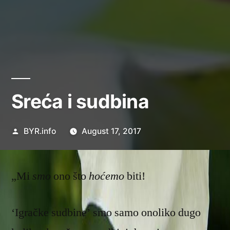
Sreća i sudbina
Posted
BYR.info
August 17, 2017
by
„Mi
smo
ono što
hoćemo
biti!
‘Igračke sudbine’ smo samo onoliko dugo