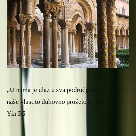
„U nama je ulaz u sva područja duha, jer je
naše vlastito duhovno prožeto svime.“ Bô
Yin Râ