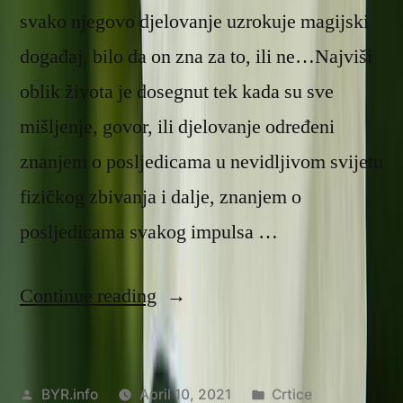
svako njegovo djelovanje uzrokuje magijski
događaj, bilo da on zna za to, ili ne…Najviši
oblik života je dosegnut tek kada su sve
mišljenje, govor, ili djelovanje određeni
znanjem o posljedicama u nevidljivom svijetu
fizičkog zbivanja i dalje, znanjem o
posljedicama svakog impulsa …
“Magija”
Continue reading
Posted
Posted
BYR.info
April 10, 2021
Crtice