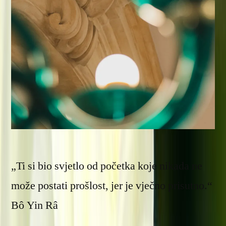
„Ti si bio svjetlo od početka koje nikada ne
može postati prošlost, jer je vječno prisutno.“
Bô Yin Râ