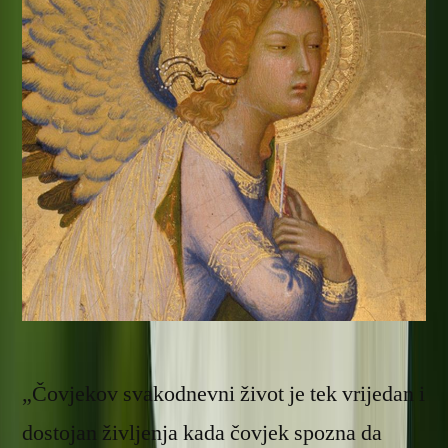
„Čovjekov svakodnevni život je tek vrijedan i
dostojan življenja kada čovjek spozna da