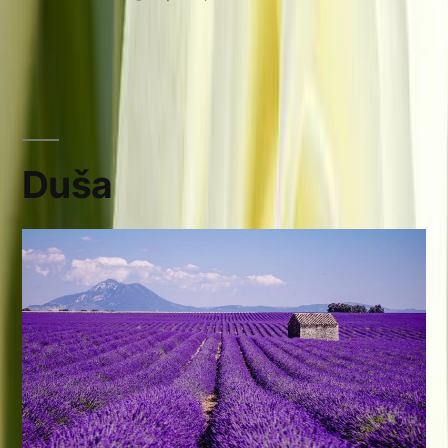
by
in
Duša