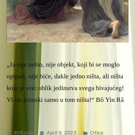
„Ja nije nešto, nije objekt, koji bi se moglo
opipati, nije biće, dakle jedno ništa, ali ništa
koje je sve: oblik jedinstva svega bivajućeg!
Vi ste istinski samo u tom ništa!“ Bô Yin Râ
Posted
Posted
BYR.info
April 9, 2023
Crtice