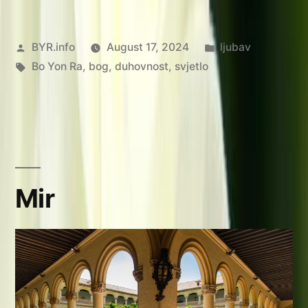
Posted
Posted
BYR.info
August 17, 2024
ljubav
by
Tags:
in
Bo Yon Ra
,
bog
,
duhovnost
,
svjetlo
Mir