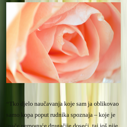
“Tko djelo naučavanja koje sam ja oblikovao
samo kopa poput rudnika spoznaja – koje je
inače nemoguće drugačije doseći, taj još nije