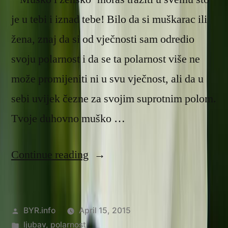
je u tebi i iznad tebe! Bilo da si muškarac ili
žena, znaj da si od vječnosti sam odredio
svoju polarnost i da se ta polarnost više ne
može promijeniti ni u svu vječnost, ali da u
sebi uvijek čezne za svojim suprotnim polom.
Tvoje duhovno muško …
“Nerazdvojno
Continue reading
jedinstvo”
Posted
BYR.info
April 15, 2015
by
Posted
ljubav
,
polarnost