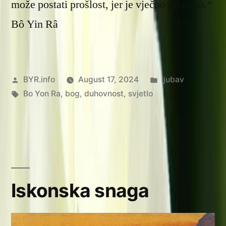
može postati prošlost, jer je vječno prisutno.“
Bô Yin Râ
Posted
Posted
BYR.info
August 17, 2024
ljubav
by
Tags:
in
Bo Yon Ra
,
bog
,
duhovnost
,
svjetlo
Iskonska snaga