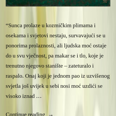
“Sunca prolaze u kozmičkim plimama i
osekama i svjetovi nestaju, survavajući se u
ponorima prolaznosti, ali ljudska moć ostaje
do u svu vječnost, pa makar se i tlo, koje je
trenutno njegovo stanište – zateturalo i
raspalo. Onaj koji je jednom pao iz uzvišenog
svjetla još uvijek u sebi nosi moć uzdići se
visoko iznad …
“Najviša
Continue reading