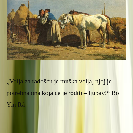
„Volja za radošću je muška volja, njoj je
potrebna ona koja će je roditi – ljubav!“ Bô
Yin Râ