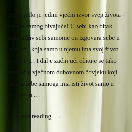
“Prasvjetlo je jedini vječni izvor sveg života –
iz sebe samog bivajuće! U sebi kao bitak
nepojmljiv sebi samome on izgovara sebe u
prariječi, koja samo u njemu ima svoj život
‘iz sebe’… I dalje začinjući očituje se tako
prariječ u vječnom duhovnom čovjeku koji
opet iz sebe samoga ima isti život samo u
prasvjetlu …
“Paraklet
Continue reading
–