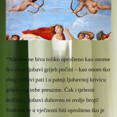
“Nikome ne biva toliko oprošteno kao onome
tko zbog ljubavi grijeh počini – kao onom tko
zbog ljubavi pati i u patnji ljubavnoj krivicu
grijeha na sebe preuzme. Čak i tjelesni
doživljaj ljubavi duhovno se ovdje broji!
Svakom će u vječnosti biti oprošteno tko je