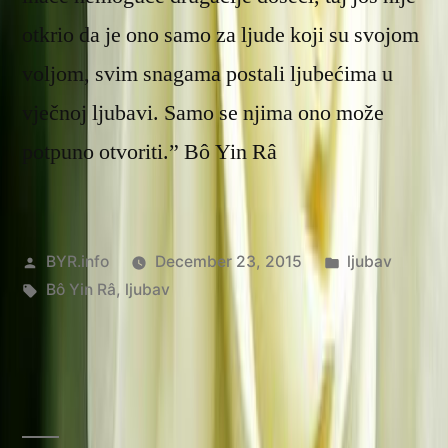
otkrio da je ono samo za ljude koji su svojom
voljom, svim snagama postali ljubećima u
vječnoj ljubavi. Samo se njima ono može
potpuno otvoriti.” Bô Yin Râ
Posted
Posted
BYR.info
December 23, 2015
ljubav
by
Tags:
in
Bô Yin Râ
,
ljubav