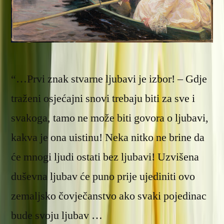
“…Prvi znak stvarne ljubavi je izbor! – Gdje
traženi osjećajni snovi trebaju biti za sve i
svakoga, tamo ne može biti govora o ljubavi,
kakva je ona uistinu! Neka nitko ne brine da
će mnogi ljudi ostati bez ljubavi! Uzvišena
duševna ljubav će puno prije ujediniti ovo
zemaljsko čovječanstvo ako svaki pojedinac
bude svoju ljubav …