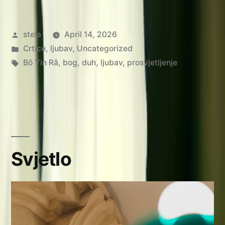
Posted
stela
April 14, 2026
by
Posted
Crtice
,
ljubav
,
Uncategorized
in
Tags:
Bô Yin Râ
,
bog
,
duh
,
ljubav
,
prosvjetljenje
Svjetlo