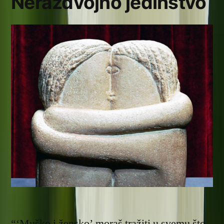
Nerazdvojno jedinstvo
“‘Muško i žensko’ moraš tražiti u svemu što