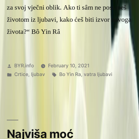
za svoj vječni oblik. Ako ti sâm ne postaneš
životom iz ljubavi, kako ćeš biti izvor novoga
života?“ Bô Yin Râ
Posted
BYR.info
February 10, 2021
by
Posted
Tags:
Crtice
,
ljubav
Bo Yin Ra
,
vatra ljubavi
in
Najviša moć