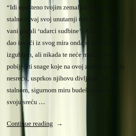
“Idi opušteno tvojim zemaljskim putem i
stalno čuvaj svoj unutarnji mir, koliko god
vani padali ‘udarci sudbine’. Ako se budeš
dao izvući iz svog mira onda si svakako
izgubljen, ali nikada te neće moći zaista
pobijediti snage koje na ovoj zemlji stvaraju
nesreću, usprkos njihovu divljanju, ako u
stalnom, sigurnom miru budeš vjerovao u
svoju sreću …
“Unutarnji
Continue reading
mir”