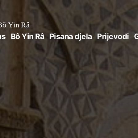
ô Yin Râ
ns
Bô Yin Râ
Pisana djela
Prijevodi
G