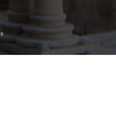
25
ja duha, jer je naše vlastito duhovno