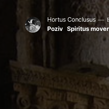
Skip
to
Hortus Conclusus
B
content
Poziv
Spiritus move