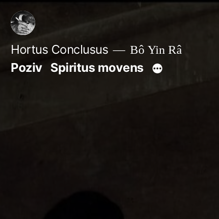
Skip
to
content
Hortus Conclusus
Bô Yin Râ
Poziv
Spiritus movens