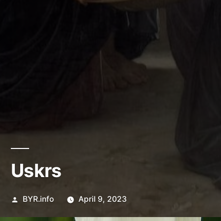
Uskrs
Posted
BYR.info
April 9, 2023
by