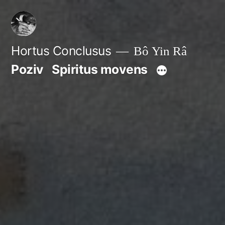
Skip
to
content
Hortus Conclusus
Bô Yin Râ
Poziv
Spiritus movens