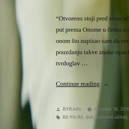
“Otvoreno stoji pred svim oč
put prema Onome u čemu u du
onom što napisao sam da svo
pouzdanju takve znake opazi
tvrdoglav …
“Otvorena
Continue reading
mogućnost
Posted
BYR.info
October 19, 201
by
Tags:
Bô Yin Râ
,
duh
,
duhovni učitelj