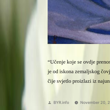
“Učenje koje se ovdje prenos
je od iskona zemaljskog čov
čije svjetlo proizlazi iz naj
Posted
BYR.info
November 20, 
by