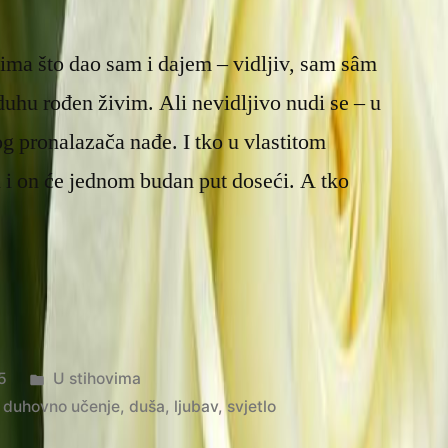
ima što dao sam i dajem – vidljiv, sam sâm
hu rođen živim. Ali nevidljivo nudi se – u
g pronalazača nađe. I tko u vlastitom
 i on će jednom budan put doseći. A tko
”
Posted
5
U stihovima
in
,
duhovno učenje
,
duša
,
ljubav
,
svjetlo