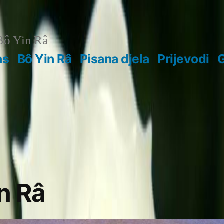
ô Yin Râ
ns
Bô Yin Râ
Pisana djela
Prijevodi
G
n Râ