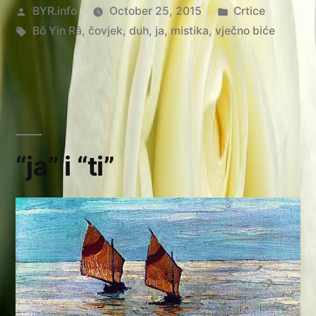
Posted
Posted
BYR.info
October 25, 2015
Crtice
by
Tags:
in
Bô Yin Râ
,
čovjek
,
duh
,
ja
,
mistika
,
vječno biće
“ja” i “ti”