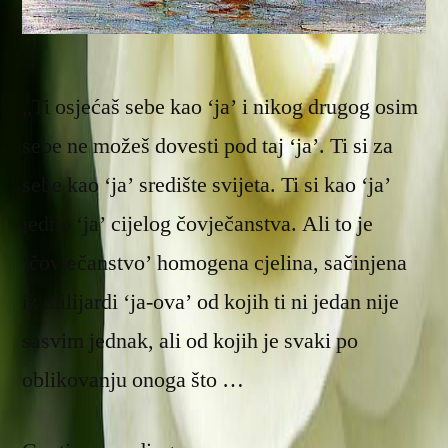
„Ti osjećaš sebe kao ‘ja’ i nikog drugog osim
sebe ne možeš dovesti pod taj ‘ja’. Ti si za
sebe kao ‘ja’ središte svijeta. Ti si kao ‘ja’
jedno ‘ja’ cijelog čovječanstva. Ali to je
‘čovječanstvo’ homogena cjelina, sačinjena
iz milijardi ‘ja-ova’ od kojih ti ni jedan nije
sasvim jednak, ali od kojih je svaki po
oblikovanju onoga što …