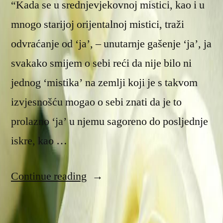
“Kada se u srednjevjekovnoj mistici, kao i u
mnogo starijoj orijentalnoj mistici, traži
odvraćanje od ‘ja’, – unutarnje gašenje ‘ja’, ja
svakako smijem o sebi reći da nije bilo ni
jednog ‘mistika’ na zemlji koji je s takvom
izvjesnošću mogao o sebi znati da je to
prolazno ‘ja’ u njemu sagoreno do posljednje
iskre, kao …
“Vječno
Continue reading
‘ja’”