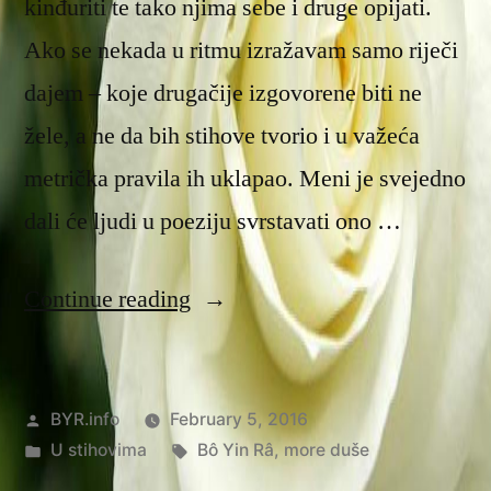
kinđuriti te tako njima sebe i druge opijati.
Ako se nekada u ritmu izražavam samo riječi
dajem – koje drugačije izgovorene biti ne
žele, a ne da bih stihove tvorio i u važeća
metrička pravila ih uklapao. Meni je svejedno
dali će ljudi u poeziju svrstavati ono …
“U
Continue reading
stihu”
Posted
BYR.info
February 5, 2016
by
Posted
Tags:
U stihovima
Bô Yin Râ
,
more duše
in