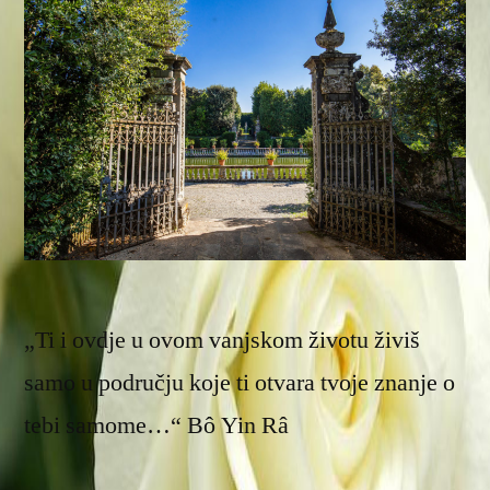
„Ti i ovdje u ovom vanjskom životu živiš
samo u području koje ti otvara tvoje znanje o
tebi samome…“ Bô Yin Râ