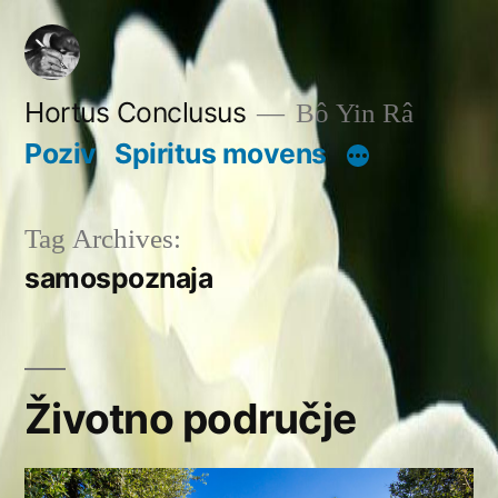
Skip
to
content
Hortus Conclusus
Bô Yin Râ
Poziv
Spiritus movens
Tag Archives:
samospoznaja
Životno područje