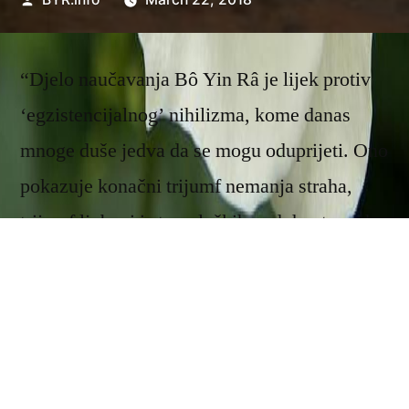
by
“Djelo naučavanja Bô Yin Râ je lijek protiv
‘egzistencijalnog’ nihilizma, kome danas
mnoge duše jedva da se mogu oduprijeti. Ono
pokazuje konačni trijumf nemanja straha,
trijumf ljubavi i stvaralačkih poduhvata nad,
naizgled neodoljivim rasulom koje stvaraju
snage protivne duhu…”
Rudolf Schott, iz uvoda u
Brevijar