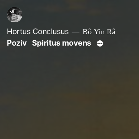
Skip
to
content
Hortus Conclusus
Bô Yin Râ
Poziv
Spiritus movens