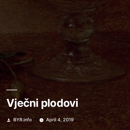
Vječni plodovi
Posted
BYR.info
April 4, 2019
by