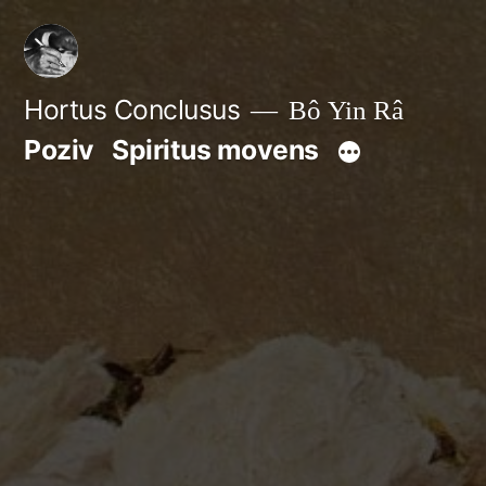
Skip
to
content
Hortus Conclusus
Bô Yin Râ
Poziv
Spiritus movens