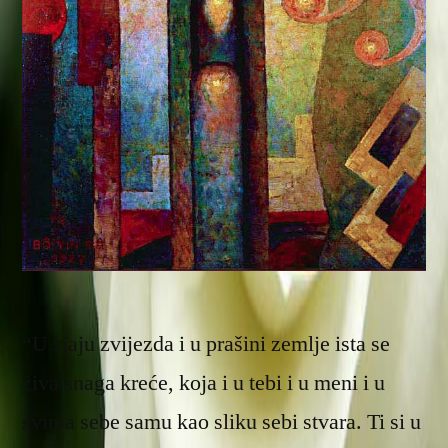
“U sjaju zvijezda i u prašini zemlje ista se
živa snaga kreće, koja i u tebi i u meni i u
svima sebe samu kao sliku sebi stvara. Ti si u