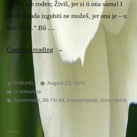
sebi iz nje rođen; Živiš, jer si ti ona sama! I
život nikada izgubiti ne možeš, jer ona je – u
tebi život.” Bô …
“Besmrtnost”
Continue reading
Posted
BYR.info
August 22, 2015
by
Posted
U stihovima
in
Tags:
besmrtnost
,
Bô Yin Râ
,
prosvjetljenje
,
život vječni