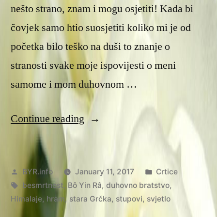
nešto strano, znam i mogu osjetiti! Kada bi
čovjek samo htio suosjetiti koliko mi je od
početka bilo teško na duši to znanje o
stranosti svake moje ispovijesti o meni
samome i mom duhovnom …
“O
Continue reading
sebi”
Posted
Posted
BYR.info
January 11, 2017
Crtice
by
Tags:
in
besmrtnost
,
Bô Yin Râ
,
duhovno bratstvo
,
Himalaje
,
hram
,
stara Grčka
,
stupovi
,
svjetlo