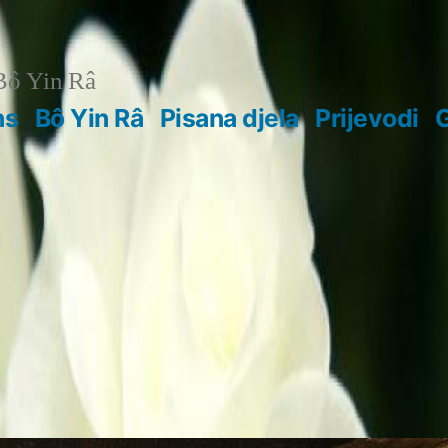
ô Yin Râ
ns
Bô Yin Râ
Pisana djela
Prijevodi
G