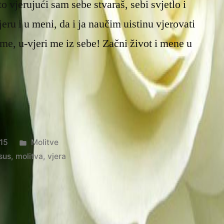
to vjerujući sam sebe stvaraš, sebi svjetlo i
jeru i u meni, da i ja naučim uistinu vjerovati
i me, u-vjeri me iz sebe! Začni život i mene u
Posted
15
Molitve
in
Isus
,
molitva
,
vjera