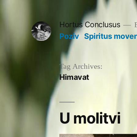
Skip
to
Hortus Conclusus
B
content
Poziv
Spiritus move
Tag Archives:
Himavat
U molitvi