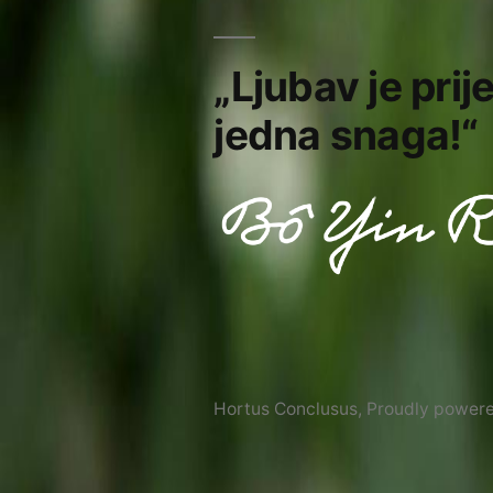
„Ljubav je prij
jedna snaga!“
Hortus Conclusus
,
Proudly power