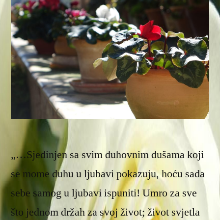
„…Sjedinjen sa svim duhovnim dušama koji
se mome duhu u ljubavi pokazuju, hoću sada
sebe samog u ljubavi ispuniti! Umro za sve
što jednom držah za svoj život; život svjetla