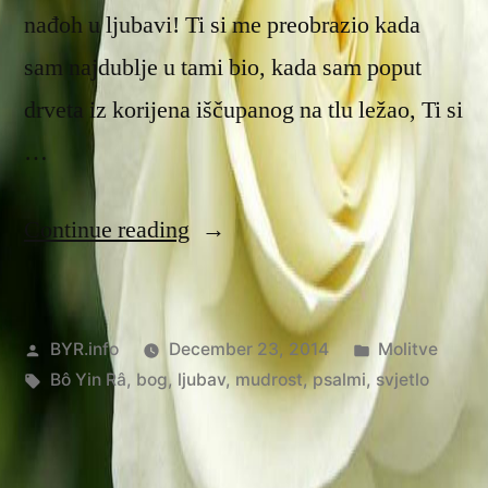
nađoh u ljubavi! Ti si me preobrazio kada
sam najdublje u tami bio, kada sam poput
drveta iz korijena iščupanog na tlu ležao, Ti si
…
“Ispunjenje”
Continue reading
Posted
Posted
BYR.info
December 23, 2014
Molitve
by
Tags:
in
Bô Yin Râ
,
bog
,
ljubav
,
mudrost
,
psalmi
,
svjetlo