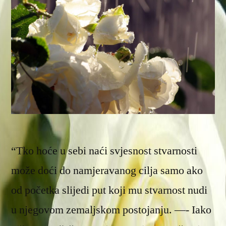
“Tko hoće u sebi naći svjesnost stvarnosti
može doći do namjeravanog cilja samo ako
od početka slijedi put koji mu stvarnost nudi
u njegovom zemaljskom postojanju. —- Iako