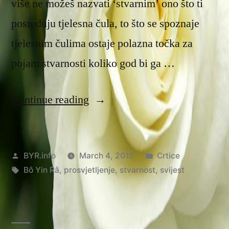
više ne možeš nazvati ‘stvarnim’ ono što ti
posreduju tjelesna čula, to što se spoznaje
tjelesnim čulima ostaje polazna točka za
pojam stvarnosti koliko god bi ga …
“Svjesnost
Continue reading
stvarnosti”
Posted
Posted
BYR.info
March 4, 2015
Crtice
by
Tags:
in
Bô Yin Râ
,
prosvjetljenje
,
stvarnost
,
svijest