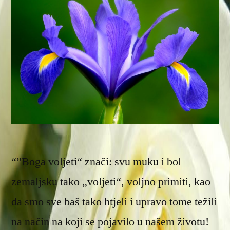
“”Boga voljeti“ znači: svu muku i bol
zemaljsku tako „voljeti“, voljno primiti, kao
da smo sve baš tako htjeli i upravo tome težili
na način na koji se pojavilo u našem životu!