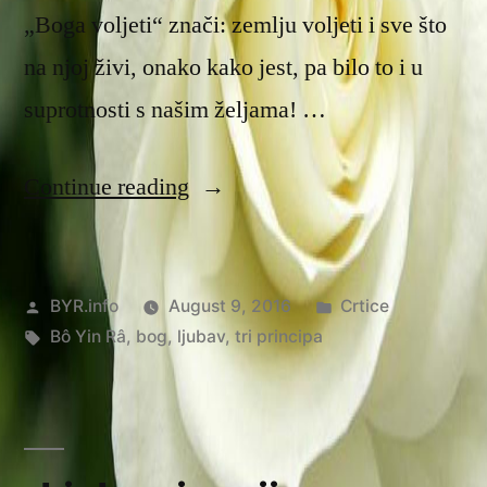
„Boga voljeti“ znači: zemlju voljeti i sve što
na njoj živi, onako kako jest, pa bilo to i u
suprotnosti s našim željama! …
“Tri
Continue reading
principa”
Posted
Posted
BYR.info
August 9, 2016
Crtice
by
Tags:
in
Bô Yin Râ
,
bog
,
ljubav
,
tri principa