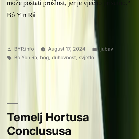
može postati prošlost, jer je vječno prisutno.“
Bô Yin Râ
Posted
Posted
BYR.info
August 17, 2024
ljubav
by
Tags:
in
Bo Yon Ra
,
bog
,
duhovnost
,
svjetlo
Temelj Hortusa
Conclususa