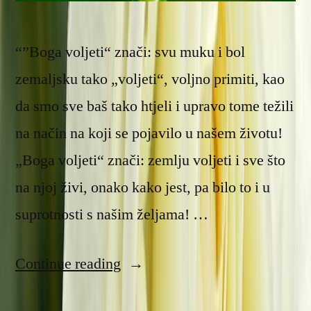
“”Boga voljeti“ znači: svu muku i bol
zemaljsku tako „voljeti“, voljno primiti, kao
da smo sve baš tako htjeli i upravo tome težili
na način na koji se pojavilo u našem životu!
„Boga voljeti“ znači: zemlju voljeti i sve što
na njoj živi, onako kako jest, pa bilo to i u
suprotnosti s našim željama! …
“Tri
Continue reading
principa”