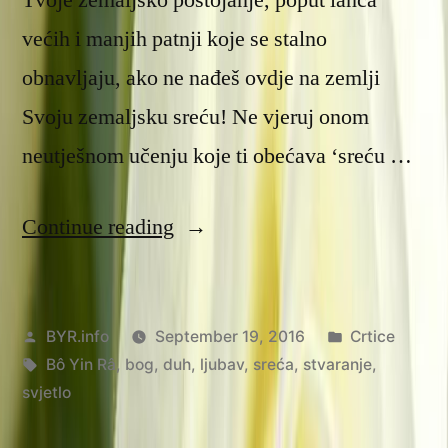
većih i manjih patnji koje se stalno
obnavljaju, ako ne nađeš ovdje na zemlji
Svoju zemaljsku sreću! Ne vjeruj onom
neutješnom učenju koje ti obećava ‘sreću …
“Stvaranje
Continue reading
sreće”
Posted
Posted
BYR.info
September 19, 2016
Crtice
by
Tags:
in
Bô Yin Râ
,
bog
,
duh
,
ljubav
,
sreća
,
stvaranje
,
svjetlo