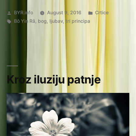
Posted
Posted
BYR.info
August 9, 2016
Crtice
by
Tags:
in
Bô Yin Râ
,
bog
,
ljubav
,
tri principa
Kroz iluziju patnje