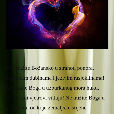
“Ne tražite Božansko u strahoti ponora,
prijetećim dubinama i jezivim rasjeklinama!
Ne tražite Boga u uzburkanog mora huku,
dok olujni vjetrovi vitlaju! Ne tražite Boga u
grmljavini od koje zemaljske stijene