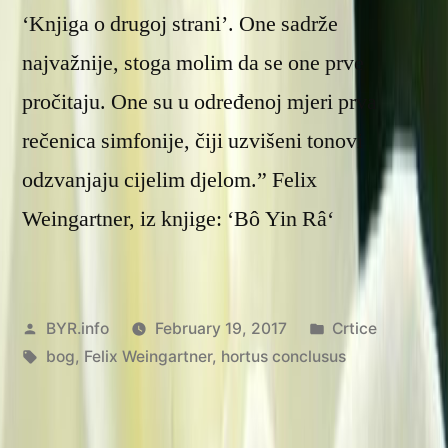
‘Knjiga o drugoj strani’. One sadrže
najvažnije, stoga molim da se one prve
pročitaju. One su u određenoj mjeri prva
rečenica simfonije, čiji uzvišeni tonovi
odzvanjaju cijelim djelom.” Felix
Weingartner, iz knjige: ‘Bô Yin Râ‘
Posted
Posted
BYR.info
February 19, 2017
Crtice
by
Tags:
in
bog
,
Felix Weingartner
,
hortus conclusus