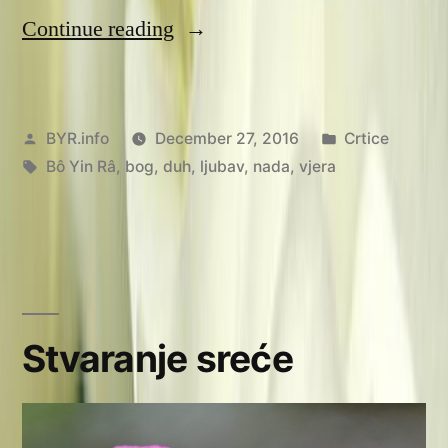
“O
Continue reading
Bogu
i
Posted
Posted
BYR.info
December 27, 2016
Crtice
bezbožnosti”
by
Tags:
in
Bô Yin Râ
,
bog
,
duh
,
ljubav
,
nada
,
vjera
Stvaranje sreće