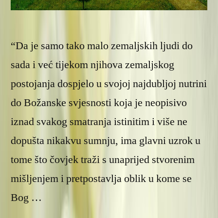
“Da je samo tako malo zemaljskih ljudi do
sada i već tijekom njihova zemaljskog
postojanja dospjelo u svojoj najdubljoj nutrini
do Božanske svjesnosti koja je neopisivo
iznad svakog smatranja istinitim i više ne
dopušta nikakvu sumnju, ima glavni uzrok u
tome što čovjek traži s unaprijed stvorenim
mišljenjem i pretpostavlja oblik u kome se
Bog …