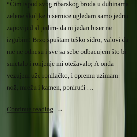
“Čim ispod svog ribarskog broda u dubinama
zelene školjke bisernice ugledam samo jednu
zapovijed slijedim- da ni jedan biser ne
izgubim! Brzo spuštam teško sidro, valovi da
me ne odnesu i sve sa sebe odbacujem što bi
smetalo i ronjenje mi otežavalo; A onda
vezujem uže ronilačko, i opremu uzimam:
nož, mrežu i kamen, ponirući …
“Izbavljenje”
Continue reading