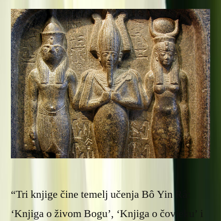
“Tri knjige čine temelj učenja Bô Yin Râ:
‘Knjiga o živom Bogu’, ‘Knjiga o čovjeku’ i