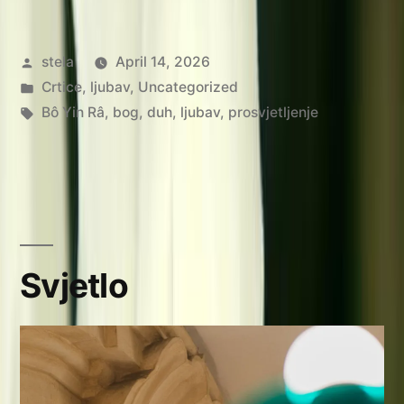
Posted
stela
April 14, 2026
by
Posted
Crtice
,
ljubav
,
Uncategorized
in
Tags:
Bô Yin Râ
,
bog
,
duh
,
ljubav
,
prosvjetljenje
Svjetlo