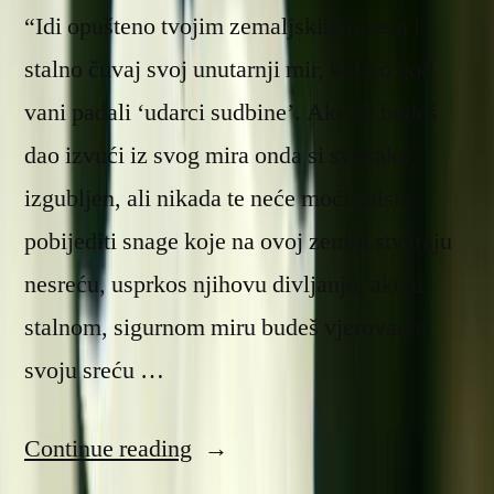
“Idi opušteno tvojim zemaljskim putem i
stalno čuvaj svoj unutarnji mir, koliko god
vani padali ‘udarci sudbine’. Ako se budeš
dao izvući iz svog mira onda si svakako
izgubljen, ali nikada te neće moći zaista
pobijediti snage koje na ovoj zemlji stvaraju
nesreću, usprkos njihovu divljanju, ako u
stalnom, sigurnom miru budeš vjerovao u
svoju sreću …
“Unutarnji
Continue reading
mir”