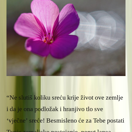
“Ne slutiš koliku sreću krije život ove zemlje
i da je ona podložak i hranjivo tlo sve
‘vječne’ sreće! Besmisleno će za Tebe postati
Tvoje zemaljsko postojanje, poput lanca