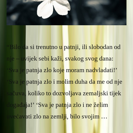
“Bilo da si trenutno u patnji, ili slobodan od
nje – uvijek sebi kaži, svakog svog dana:
‘Sva je patnja zlo koje moram nadvladati!’
‘Sva je patnja zlo i molim duha da me od nje
sačuva, koliko to dozvoljava zemaljski tijek
događaja!’ ‘Sva je patnja zlo i ne želim
uvećavati zlo na zemlji, bilo svojim …