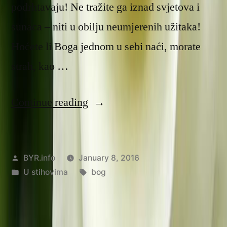
podrhtavaju! Ne tražite ga iznad svjetova i
sunaca – niti u obilju neumjerenih užitaka!
Hoćete li Boga jednom u sebi naći, morate
strah, kao …
“Blizu”
Continue reading
Posted
BYR.info
January 8, 2016
by
Posted
Tags:
U stihovima
bog
in