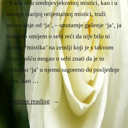
“Kada se u srednjevjekovnoj mistici, kao i u
mnogo starijoj orijentalnoj mistici, traži
odvraćanje od ‘ja’, – unutarnje gašenje ‘ja’, ja
svakako smijem o sebi reći da nije bilo ni
jednog ‘mistika’ na zemlji koji je s takvom
izvjesnošću mogao o sebi znati da je to
prolazno ‘ja’ u njemu sagoreno do posljednje
iskre, kao …
“Vječno
Continue reading
‘ja’”