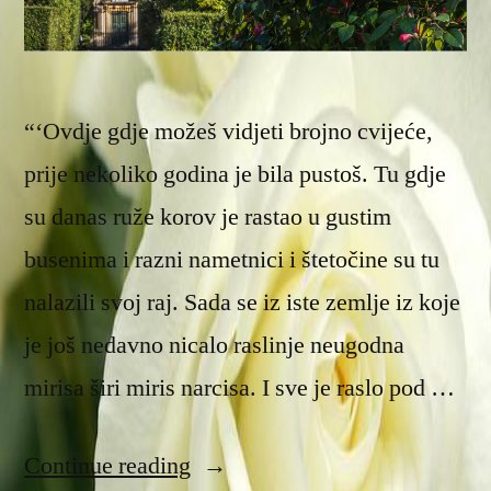
“‘Ovdje gdje možeš vidjeti brojno cvijeće,
prije nekoliko godina je bila pustoš. Tu gdje
su danas ruže korov je rastao u gustim
busenima i razni nametnici i štetočine su tu
nalazili svoj raj. Sada se iz iste zemlje iz koje
je još nedavno nicalo raslinje neugodna
mirisa širi miris narcisa. I sve je raslo pod …
“Vrt
Continue reading