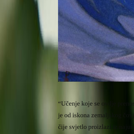
“Učenje koje se ovdje prenos
je od iskona zemaljskog čov
čije svjetlo proizlazi iz naj