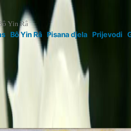
ô Yin Râ
ns
Bô Yin Râ
Pisana djela
Prijevodi
G