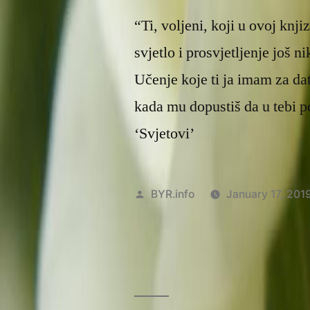
“Ti, voljeni, koji u ovoj knjiz
svjetlo i prosvjetljenje još 
Učenje koje ti ja imam za dati 
kada mu dopustiš da u tebi po
‘Svjetovi’
Posted
BYR.info
January 17, 201
by