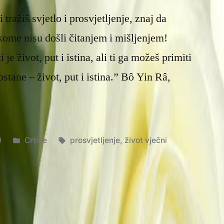
i tražiš svjetlo i prosvjetljenje, znaj da
nikome nisu došli čitanjem i mišljenjem!
je život, put i istina, ali ti ga možeš primiti
stane – život, put i istina.” Bô Yin Râ,
Posted
Tags:
9
Crtice
prosvjetljenje
,
život vječni
in