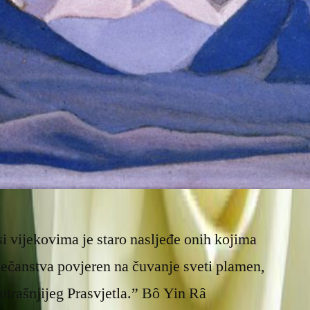
i vijekovima je staro nasljeđe onih kojima
ječanstva povjeren na čuvanje sveti plamen,
unutrašnjijeg Prasvjetla.” Bô Yin Râ