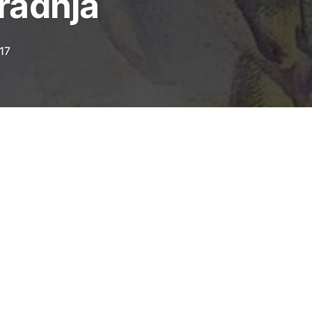
radnja
17
vih poznatih religija, staro kao najstariji
 mogu naći na ovoj zemlji, jest prvobitno
ka zajednica onih koji znaju graditi, koji
iako se katkada nalaze pod drugim imenom…”