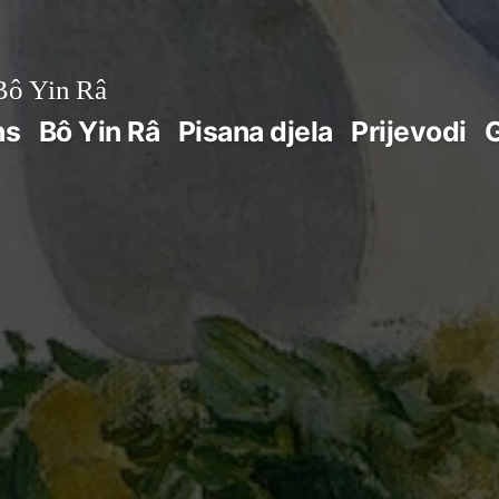
ô Yin Râ
ns
Bô Yin Râ
Pisana djela
Prijevodi
G