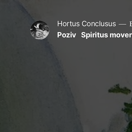
Skip
to
Hortus Conclusus
B
content
Poziv
Spiritus move