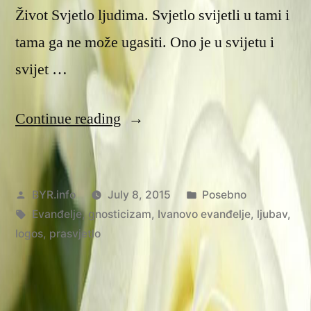
Život Svjetlo ljudima. Svjetlo svijetli u tami i
tama ga ne može ugasiti. Ono je u svijetu i
svijet …
“Početak”
Continue reading
Posted
Posted
BYR.info
July 8, 2015
Posebno
by
Tags:
in
Evanđelje
,
gnosticizam
,
Ivanovo evanđelje
,
ljubav
,
logos
,
prasvjetlo