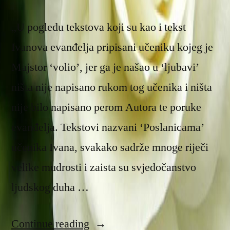
„U pogledu tekstova koji su kao i tekst
Ivanova evanđelja pripisani učeniku kojeg je
Majstor ‘volio’, jer ga je našao u ‘ljubavi’
ništa nije napisano rukom tog učenika i ništa
nije bilo napisano perom Autora te poruke
evanđelja. Tekstovi nazvani ‘Poslanicama’
učenika Ivana, svakako sadrže mnoge riječi
velike mudrosti i zaista su svjedočanstvo
ljudskog duha …
“Otkrovenje”
Continue reading